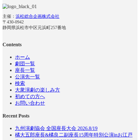
主催：
浜松総合企画株式会社
〒430-0942
静岡県浜松市中区元浜町257番地
Contents
ホーム
劇団一覧
座長一覧
公演先一覧
検索
大衆演劇の楽しみ方
初めての方へ
お問い合わせ
Recent Posts
九州演劇協会 全国座長大会 2026.8/19
橘大五郎座長&橘良二副座長15周年特別公演inお江戸