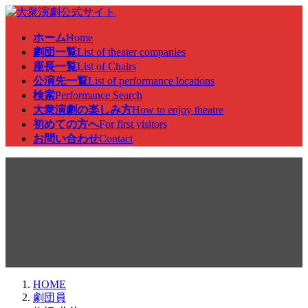
コ
ナ
ン
ビ
ホーム
Home
テ
ゲ
劇団一覧
List of theater companies
ン
ー
座長一覧
List of Chairs
ツ
シ
公演先一覧
List of performance locations
へ
ョ
検索
Performance Search
ス
ン
大衆演劇の楽しみ方
How to enjoy theatre
キ
に
初めての方へ
For first visitors
ッ
移
お問い合わせ
Contact
プ
動
劇団員
HOME
劇団員