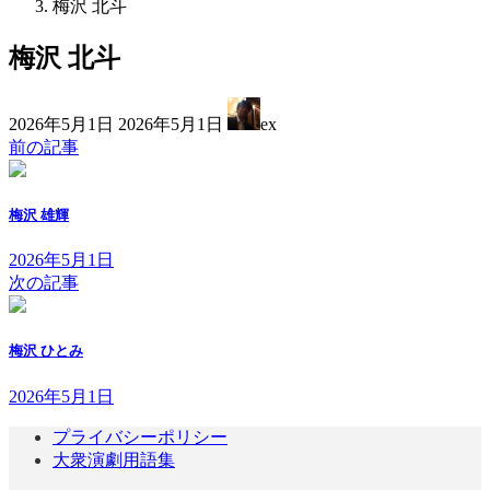
梅沢 北斗
梅沢 北斗
最
2026年5月1日
2026年5月1日
ex
終
前の記事
更
新
日
梅沢 雄輝
時
:
2026年5月1日
次の記事
梅沢 ひとみ
2026年5月1日
プライバシーポリシー
大衆演劇用語集