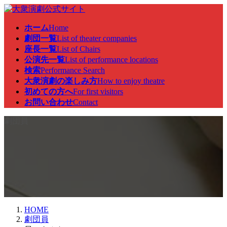
コ
ナ
ン
ビ
ホーム
Home
テ
ゲ
劇団一覧
List of theater companies
ン
ー
座長一覧
List of Chairs
ツ
シ
公演先一覧
List of performance locations
へ
ョ
検索
Performance Search
ス
ン
大衆演劇の楽しみ方
How to enjoy theatre
キ
に
初めての方へ
For first visitors
ッ
移
お問い合わせ
Contact
プ
動
劇団員
HOME
劇団員