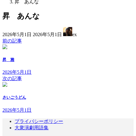
昇 あんな
昇 あんな
最
2026年5月1日
2026年5月1日
ex
終
前の記事
更
新
日
昇 雅
時
:
2026年5月1日
次の記事
さいごうどん
2026年5月1日
プライバシーポリシー
大衆演劇用語集