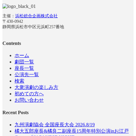
主催：
浜松総合企画株式会社
〒430-0942
静岡県浜松市中区元浜町257番地
Contents
ホーム
劇団一覧
座長一覧
公演先一覧
検索
大衆演劇の楽しみ方
初めての方へ
お問い合わせ
Recent Posts
九州演劇協会 全国座長大会 2026.8/19
橘大五郎座長&橘良二副座長15周年特別公演inお江戸