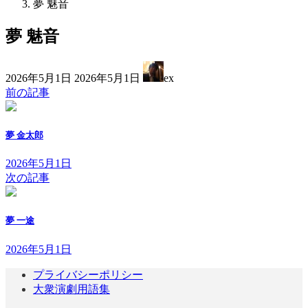
夢 魅音
夢 魅音
最
2026年5月1日
2026年5月1日
ex
終
前の記事
更
新
日
夢 金太郎
時
:
2026年5月1日
次の記事
夢 一途
2026年5月1日
プライバシーポリシー
大衆演劇用語集