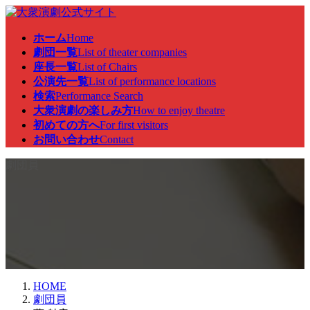
コ
ナ
ン
ビ
ホーム
Home
テ
ゲ
劇団一覧
List of theater companies
ン
ー
座長一覧
List of Chairs
ツ
シ
公演先一覧
List of performance locations
へ
ョ
検索
Performance Search
ス
ン
大衆演劇の楽しみ方
How to enjoy theatre
キ
に
初めての方へ
For first visitors
ッ
移
お問い合わせ
Contact
プ
動
劇団員
HOME
劇団員