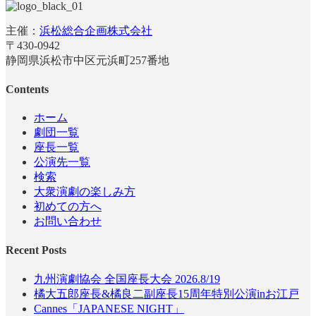
主催：
浜松総合企画株式会社
〒430-0942
静岡県浜松市中区元浜町257番地
Contents
ホーム
劇団一覧
座長一覧
公演先一覧
検索
大衆演劇の楽しみ方
初めての方へ
お問い合わせ
Recent Posts
九州演劇協会 全国座長大会 2026.8/19
橘大五郎座長&橘良二副座長15周年特別公演inお江戸
Cannes「JAPANESE NIGHT」