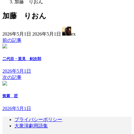
加藤 りおん
加藤 りおん
最
2026年5月1日
2026年5月1日
ex
終
前の記事
更
新
日
二代目・里見 剣次郎
時
:
2026年5月1日
次の記事
筑紫 匠
2026年5月1日
プライバシーポリシー
大衆演劇用語集