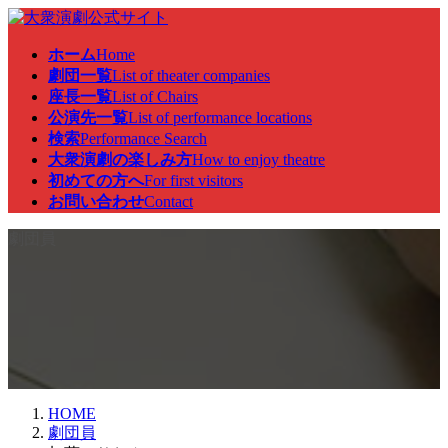
コ
ナ
ン
ビ
ホーム
Home
テ
ゲ
劇団一覧
List of theater companies
ン
ー
座長一覧
List of Chairs
ツ
シ
公演先一覧
List of performance locations
へ
ョ
検索
Performance Search
ス
ン
大衆演劇の楽しみ方
How to enjoy theatre
キ
に
初めての方へ
For first visitors
ッ
移
お問い合わせ
Contact
プ
動
劇団員
HOME
劇団員