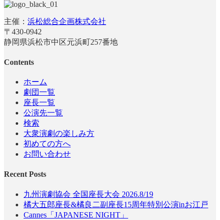
主催：
浜松総合企画株式会社
〒430-0942
静岡県浜松市中区元浜町257番地
Contents
ホーム
劇団一覧
座長一覧
公演先一覧
検索
大衆演劇の楽しみ方
初めての方へ
お問い合わせ
Recent Posts
九州演劇協会 全国座長大会 2026.8/19
橘大五郎座長&橘良二副座長15周年特別公演inお江戸
Cannes「JAPANESE NIGHT」