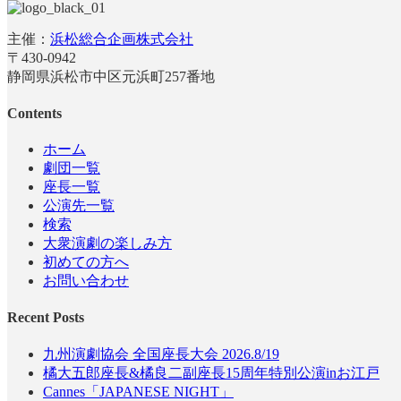
主催：
浜松総合企画株式会社
〒430-0942
静岡県浜松市中区元浜町257番地
Contents
ホーム
劇団一覧
座長一覧
公演先一覧
検索
大衆演劇の楽しみ方
初めての方へ
お問い合わせ
Recent Posts
九州演劇協会 全国座長大会 2026.8/19
橘大五郎座長&橘良二副座長15周年特別公演inお江戸
Cannes「JAPANESE NIGHT」