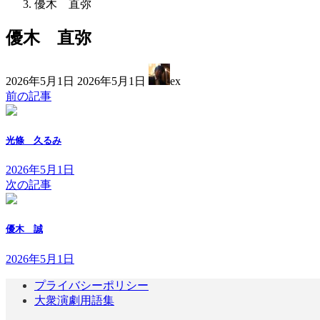
優木 直弥
優木 直弥
最
2026年5月1日
2026年5月1日
ex
終
前の記事
更
新
日
光條 久るみ
時
:
2026年5月1日
次の記事
優木 誠
2026年5月1日
プライバシーポリシー
大衆演劇用語集