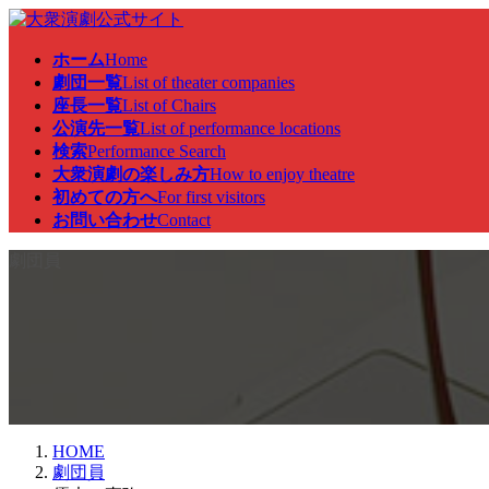
コ
ナ
ン
ビ
ホーム
Home
テ
ゲ
劇団一覧
List of theater companies
ン
ー
座長一覧
List of Chairs
ツ
シ
公演先一覧
List of performance locations
へ
ョ
検索
Performance Search
ス
ン
大衆演劇の楽しみ方
How to enjoy theatre
キ
に
初めての方へ
For first visitors
ッ
移
お問い合わせ
Contact
プ
動
劇団員
HOME
劇団員