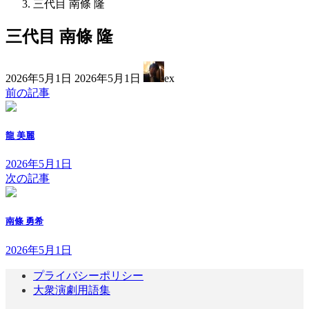
三代目 南條 隆
三代目 南條 隆
最
2026年5月1日
2026年5月1日
ex
終
前の記事
更
新
日
龍 美麗
時
:
2026年5月1日
次の記事
南條 勇希
2026年5月1日
プライバシーポリシー
大衆演劇用語集