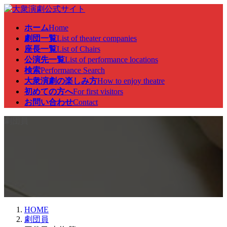
コ
ナ
ン
ビ
ホーム
Home
テ
ゲ
劇団一覧
List of theater companies
ン
ー
座長一覧
List of Chairs
ツ
シ
公演先一覧
List of performance locations
へ
ョ
検索
Performance Search
ス
ン
大衆演劇の楽しみ方
How to enjoy theatre
キ
に
初めての方へ
For first visitors
ッ
移
お問い合わせ
Contact
プ
動
劇団員
HOME
劇団員