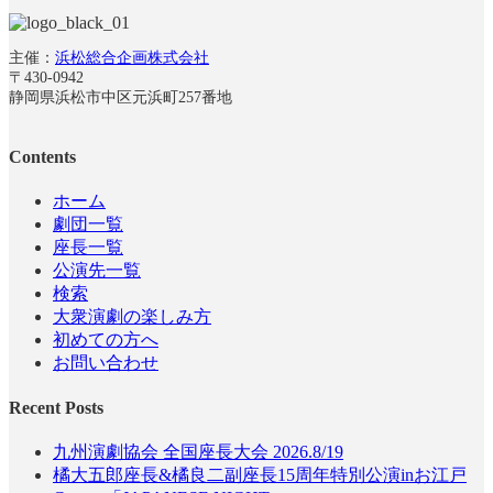
主催：
浜松総合企画株式会社
〒430-0942
静岡県浜松市中区元浜町257番地
Contents
ホーム
劇団一覧
座長一覧
公演先一覧
検索
大衆演劇の楽しみ方
初めての方へ
お問い合わせ
Recent Posts
九州演劇協会 全国座長大会 2026.8/19
橘大五郎座長&橘良二副座長15周年特別公演inお江戸