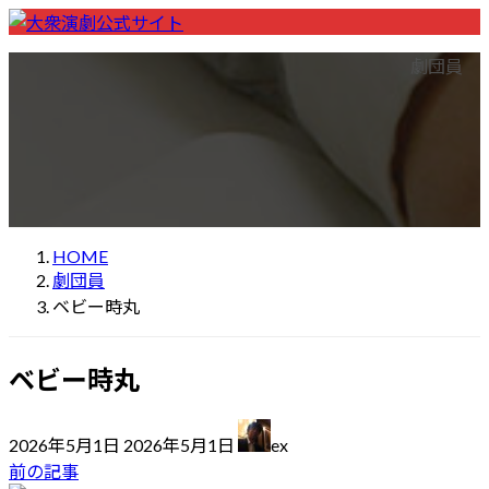
コ
ナ
ン
ビ
ホーム
Home
劇団一覧
List of theater companies
劇団員
テ
ゲ
座長一覧
List of Chairs
ン
ー
公演先一覧
List of performance locations
ツ
シ
検索
Performance Search
へ
ョ
大衆演劇の楽しみ方
How to enjoy theatre
ス
ン
初めての方へ
For first visitors
お問い合わせ
Contact
キ
に
ッ
移
HOME
プ
動
劇団員
ベビー時丸
ベビー時丸
最
2026年5月1日
2026年5月1日
ex
終
前の記事
更