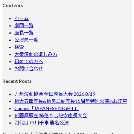
Contents
ホーム
劇団一覧
座長一覧
公演先一覧
検索
大衆演劇の楽しみ方
初めての方へ
お問い合わせ
Recent Posts
九州演劇協会 全国座長大会 2026.8/19
橘大五郎座長&橘良二副座長15周年特別公演inお江戸
Cannes「JAPANESE NIGHT」
祇園呉服座 柿落とし記念座長大会
四代目 市川千車 襲名公演