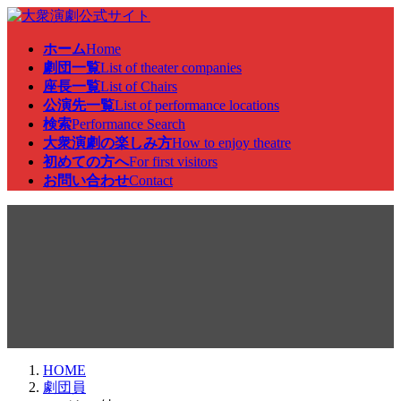
コ
ナ
ン
ビ
ホーム
Home
テ
ゲ
劇団一覧
List of theater companies
ン
ー
座長一覧
List of Chairs
ツ
シ
公演先一覧
List of performance locations
へ
ョ
検索
Performance Search
ス
ン
大衆演劇の楽しみ方
How to enjoy theatre
キ
に
初めての方へ
For first visitors
ッ
移
お問い合わせ
Contact
プ
動
劇団員
HOME
劇団員