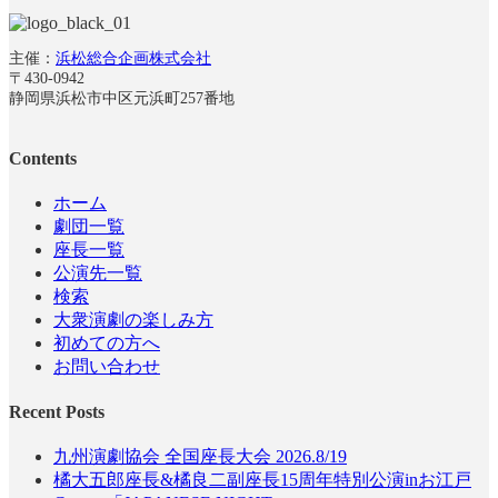
主催：
浜松総合企画株式会社
〒430-0942
静岡県浜松市中区元浜町257番地
Contents
ホーム
劇団一覧
座長一覧
公演先一覧
検索
大衆演劇の楽しみ方
初めての方へ
お問い合わせ
Recent Posts
九州演劇協会 全国座長大会 2026.8/19
橘大五郎座長&橘良二副座長15周年特別公演inお江戸