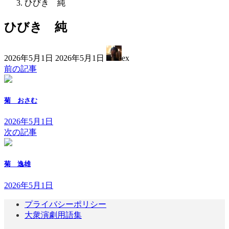
ひびき 純
ひびき 純
最
2026年5月1日
2026年5月1日
ex
終
前の記事
更
新
日
菊 おさむ
時
:
2026年5月1日
次の記事
菊 逸雄
2026年5月1日
プライバシーポリシー
大衆演劇用語集