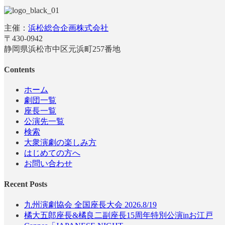
主催：
浜松総合企画株式会社
〒430-0942
静岡県浜松市中区元浜町257番地
Contents
ホーム
劇団一覧
座長一覧
公演先一覧
検索
大衆演劇の楽しみ方
はじめての方へ
お問い合わせ
Recent Posts
九州演劇協会 全国座長大会 2026.8/19
橘大五郎座長&橘良二副座長15周年特別公演inお江戸