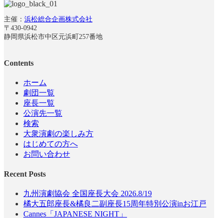
主催：
浜松総合企画株式会社
〒430-0942
静岡県浜松市中区元浜町257番地
Contents
ホーム
劇団一覧
座長一覧
公演先一覧
検索
大衆演劇の楽しみ方
はじめての方へ
お問い合わせ
Recent Posts
九州演劇協会 全国座長大会 2026.8/19
橘大五郎座長&橘良二副座長15周年特別公演inお江戸
Cannes「JAPANESE NIGHT」