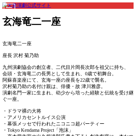
玄海竜二一座
玄海竜二一座
座長 沢村 菊乃助
九州演劇協会の創立者、二代目片岡長次郎を祖父に持ち、
会頭・玄海竜二の長男として生まれ、0歳で初舞台。
阿蘇喜楽座にて、玄海一座の座長を22歳で襲名。
沢村菊乃助の名付け親は、俳優・故 津川雅彦。
演劇名門一家に生まれ、幼少から培った経験と伝統を受け継
ぐ一座。
・ドラマ裸の大将
・アメリカセントルイス公演
・幕張メッセで行われたニコニコ超パーティー
・Tokyo Kendama Project「泡沫」