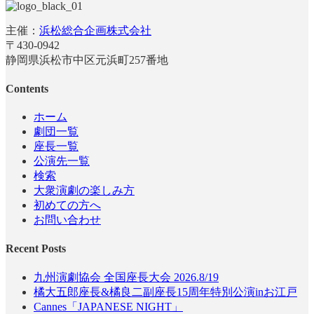
主催：
浜松総合企画株式会社
〒430-0942
静岡県浜松市中区元浜町257番地
Contents
ホーム
劇団一覧
座長一覧
公演先一覧
検索
大衆演劇の楽しみ方
初めての方へ
お問い合わせ
Recent Posts
九州演劇協会 全国座長大会 2026.8/19
橘大五郎座長&橘良二副座長15周年特別公演inお江戸
Cannes「JAPANESE NIGHT」