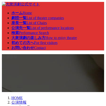
コ
ナ
ン
ビ
ホーム
Home
テ
ゲ
劇団一覧
List of theater companies
ン
ー
座長一覧
List of Chairs
ツ
シ
公演先一覧
List of performance locations
へ
ョ
検索
Performance Search
ス
ン
大衆演劇の楽しみ方
How to enjoy theatre
キ
に
初めての方へ
For first visitors
ッ
移
お問い合わせ
Contact
プ
動
公演情報
HOME
公演情報