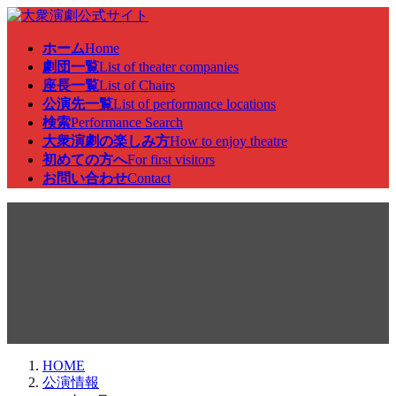
コ
ナ
ン
ビ
ホーム
Home
テ
ゲ
劇団一覧
List of theater companies
ン
ー
座長一覧
List of Chairs
ツ
シ
公演先一覧
List of performance locations
へ
ョ
検索
Performance Search
ス
ン
大衆演劇の楽しみ方
How to enjoy theatre
キ
に
初めての方へ
For first visitors
ッ
移
お問い合わせ
Contact
プ
動
公演情報
HOME
公演情報