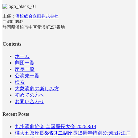
主催：
浜松総合企画株式会社
〒430-0942
静岡県浜松市中区元浜町257番地
Contents
ホーム
劇団一覧
座長一覧
公演先一覧
検索
大衆演劇の楽しみ方
初めての方へ
お問い合わせ
Recent Posts
九州演劇協会 全国座長大会 2026.8/19
橘大五郎座長&橘良二副座長15周年特別公演inお江戸