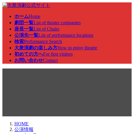
コ
ナ
ン
ビ
ホーム
Home
テ
ゲ
劇団一覧
List of theater companies
ン
ー
座長一覧
List of Chairs
ツ
シ
公演先一覧
List of performance locations
へ
ョ
検索
Performance Search
ス
ン
大衆演劇の楽しみ方
How to enjoy theatre
キ
に
初めての方へ
For first visitors
ッ
移
お問い合わせ
Contact
プ
動
公演情報
HOME
公演情報