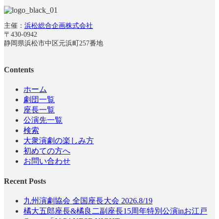
主催：
浜松総合企画株式会社
〒430-0942
静岡県浜松市中区元浜町257番地
Contents
ホーム
劇団一覧
座長一覧
公演先一覧
検索
大衆演劇の楽しみ方
初めての方へ
お問い合わせ
Recent Posts
九州演劇協会 全国座長大会 2026.8/19
橘大五郎座長&橘良二副座長15周年特別公演inお江戸