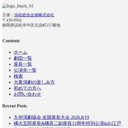
主催：
浜松総合企画株式会社
〒430-0942
静岡県浜松市中区元浜町257番地
Contents
ホーム
劇団一覧
座長一覧
公演先一覧
検索
大衆演劇の楽しみ方
初めての方へ
お問い合わせ
Recent Posts
九州演劇協会 全国座長大会 2026.8/19
橘大五郎座長&橘良二副座長15周年特別公演inお江戸