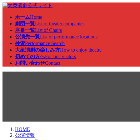
コ
ナ
ン
ビ
ホーム
Home
テ
ゲ
劇団一覧
List of theater companies
ン
ー
座長一覧
List of Chairs
ツ
シ
公演先一覧
List of performance locations
へ
ョ
検索
Performance Search
ス
ン
大衆演劇の楽しみ方
How to enjoy theatre
キ
に
初めての方へ
For first visitors
ッ
移
お問い合わせ
Contact
プ
動
公演情報
HOME
公演情報