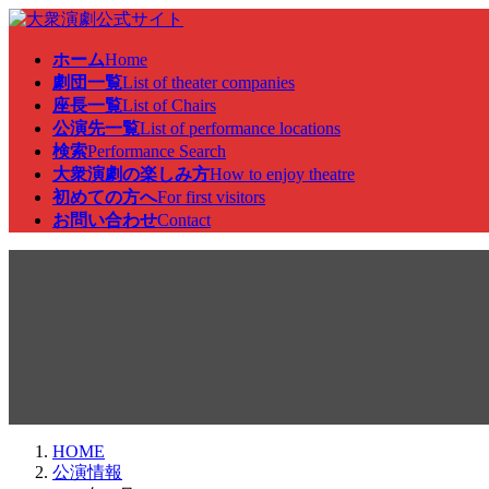
コ
ナ
ン
ビ
ホーム
Home
テ
ゲ
劇団一覧
List of theater companies
ン
ー
座長一覧
List of Chairs
ツ
シ
公演先一覧
List of performance locations
へ
ョ
検索
Performance Search
ス
ン
大衆演劇の楽しみ方
How to enjoy theatre
キ
に
初めての方へ
For first visitors
ッ
移
お問い合わせ
Contact
プ
動
公演情報
HOME
公演情報