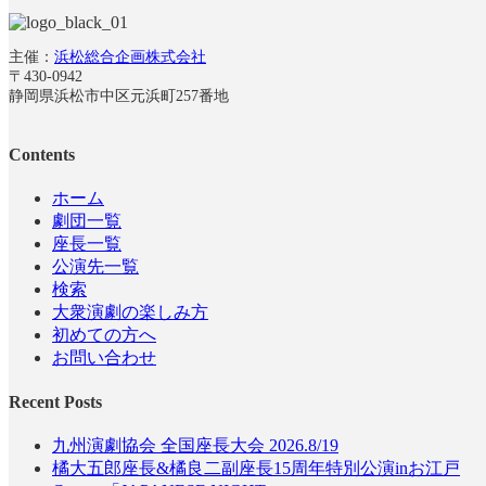
主催：
浜松総合企画株式会社
〒430-0942
静岡県浜松市中区元浜町257番地
Contents
ホーム
劇団一覧
座長一覧
公演先一覧
検索
大衆演劇の楽しみ方
初めての方へ
お問い合わせ
Recent Posts
九州演劇協会 全国座長大会 2026.8/19
橘大五郎座長&橘良二副座長15周年特別公演inお江戸