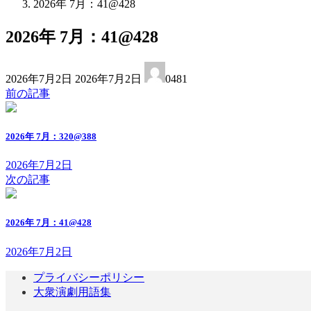
2026年 7月：41@428
2026年 7月：41@428
最
2026年7月2日
2026年7月2日
0481
終
前の記事
更
新
日
2026年 7月：320@388
時
:
2026年7月2日
次の記事
2026年 7月：41@428
2026年7月2日
プライバシーポリシー
大衆演劇用語集