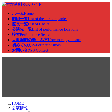
コ
ナ
ン
ビ
ホーム
Home
テ
ゲ
劇団一覧
List of theater companies
ン
ー
座長一覧
List of Chairs
ツ
シ
公演先一覧
List of performance locations
へ
ョ
検索
Performance Search
ス
ン
大衆演劇の楽しみ方
How to enjoy theatre
キ
に
初めての方へ
For first visitors
ッ
移
お問い合わせ
Contact
プ
動
公演情報
HOME
公演情報