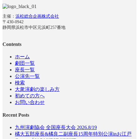
主催：
浜松総合企画株式会社
〒430-0942
静岡県浜松市中区元浜町257番地
Contents
ホーム
劇団一覧
座長一覧
公演先一覧
検索
大衆演劇の楽しみ方
初めての方へ
お問い合わせ
Recent Posts
九州演劇協会 全国座長大会 2026.8/19
橘大五郎座長&橘良二副座長15周年特別公演inお江戸