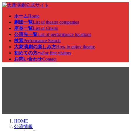
コ
ナ
ン
ビ
ホーム
Home
テ
ゲ
劇団一覧
List of theater companies
ン
ー
座長一覧
List of Chairs
ツ
シ
公演先一覧
List of performance locations
へ
ョ
検索
Performance Search
ス
ン
大衆演劇の楽しみ方
How to enjoy theatre
キ
に
初めての方へ
For first visitors
ッ
移
お問い合わせ
Contact
プ
動
公演情報
HOME
公演情報