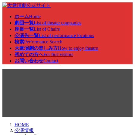
コ
ナ
ン
ビ
ホーム
Home
テ
ゲ
劇団一覧
List of theater companies
ン
ー
座長一覧
List of Chairs
ツ
シ
公演先一覧
List of performance locations
へ
ョ
検索
Performance Search
ス
ン
大衆演劇の楽しみ方
How to enjoy theatre
キ
に
初めての方へ
For first visitors
ッ
移
お問い合わせ
Contact
プ
動
公演情報
HOME
公演情報