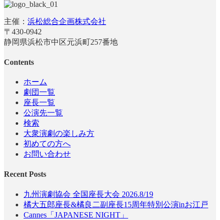
主催：
浜松総合企画株式会社
〒430-0942
静岡県浜松市中区元浜町257番地
Contents
ホーム
劇団一覧
座長一覧
公演先一覧
検索
大衆演劇の楽しみ方
初めての方へ
お問い合わせ
Recent Posts
九州演劇協会 全国座長大会 2026.8/19
橘大五郎座長&橘良二副座長15周年特別公演inお江戸
Cannes「JAPANESE NIGHT」