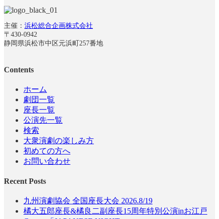
主催：
浜松総合企画株式会社
〒430-0942
静岡県浜松市中区元浜町257番地
Contents
ホーム
劇団一覧
座長一覧
公演先一覧
検索
大衆演劇の楽しみ方
初めての方へ
お問い合わせ
Recent Posts
九州演劇協会 全国座長大会 2026.8/19
橘大五郎座長&橘良二副座長15周年特別公演inお江戸