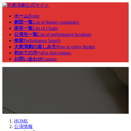
コ
ナ
ン
ビ
ホーム
Home
テ
ゲ
劇団一覧
List of theater companies
ン
ー
座長一覧
List of Chairs
ツ
シ
公演先一覧
List of performance locations
へ
ョ
検索
Performance Search
ス
ン
大衆演劇の楽しみ方
How to enjoy theatre
キ
に
初めての方へ
For first visitors
ッ
移
お問い合わせ
Contact
プ
動
公演情報
HOME
公演情報