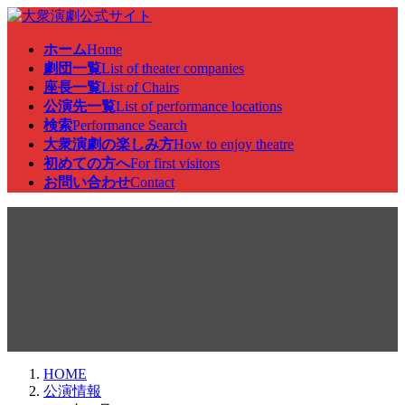
コ
ナ
ン
ビ
ホーム
Home
テ
ゲ
劇団一覧
List of theater companies
ン
ー
座長一覧
List of Chairs
ツ
シ
公演先一覧
List of performance locations
へ
ョ
検索
Performance Search
ス
ン
大衆演劇の楽しみ方
How to enjoy theatre
キ
に
初めての方へ
For first visitors
ッ
移
お問い合わせ
Contact
プ
動
公演情報
HOME
公演情報