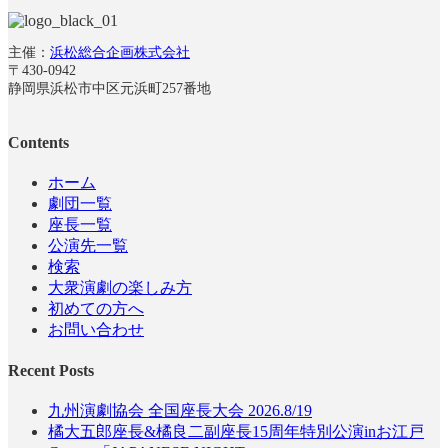
主催：
浜松総合企画株式会社
〒430-0942
静岡県浜松市中区元浜町257番地
Contents
ホーム
劇団一覧
座長一覧
公演先一覧
検索
大衆演劇の楽しみ方
初めての方へ
お問い合わせ
Recent Posts
九州演劇協会 全国座長大会 2026.8/19
橘大五郎座長&橘良二副座長15周年特別公演inお江戸