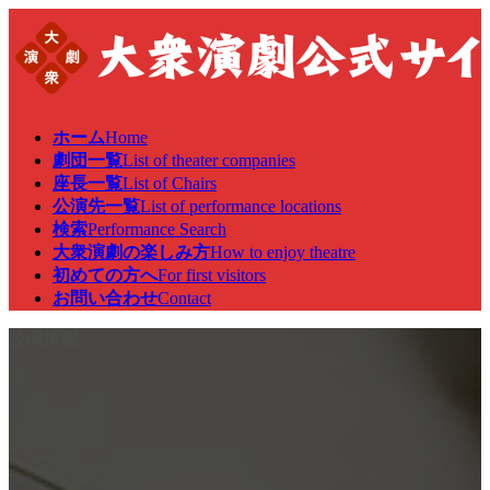
コ
ナ
ン
ビ
テ
ゲ
ン
ー
ツ
シ
へ
ョ
ホーム
Home
ス
ン
劇団一覧
List of theater companies
キ
に
座長一覧
List of Chairs
ッ
移
公演先一覧
List of performance locations
プ
動
検索
Performance Search
大衆演劇の楽しみ方
How to enjoy theatre
初めての方へ
For first visitors
お問い合わせ
Contact
公演情報