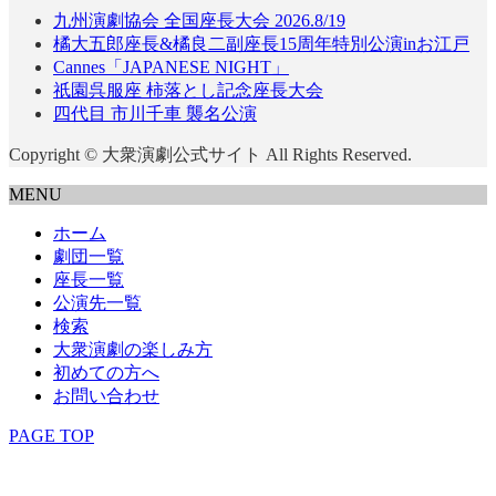
九州演劇協会 全国座長大会 2026.8/19
橘大五郎座長&橘良二副座長15周年特別公演inお江戸
Cannes「JAPANESE NIGHT」
祇園呉服座 柿落とし記念座長大会
四代目 市川千車 襲名公演
Copyright © 大衆演劇公式サイト All Rights Reserved.
MENU
ホーム
劇団一覧
座長一覧
公演先一覧
検索
大衆演劇の楽しみ方
初めての方へ
お問い合わせ
PAGE TOP