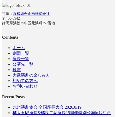
主催：
浜松総合企画株式会社
〒430-0942
静岡県浜松市中区元浜町257番地
Contents
ホーム
劇団一覧
座長一覧
公演先一覧
検索
大衆演劇の楽しみ方
初めての方へ
お問い合わせ
Recent Posts
九州演劇協会 全国座長大会 2026.8/19
橘大五郎座長&橘良二副座長15周年特別公演inお江戸