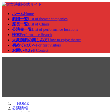
コ
ナ
ン
ビ
ホーム
Home
テ
ゲ
劇団一覧
List of theater companies
ン
ー
座長一覧
List of Chairs
ツ
シ
公演先一覧
List of performance locations
へ
ョ
検索
Performance Search
ス
ン
大衆演劇の楽しみ方
How to enjoy theatre
キ
に
初めての方へ
For first visitors
ッ
移
お問い合わせ
Contact
プ
動
公演情報
HOME
公演情報