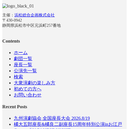
主催：
浜松総合企画株式会社
〒430-0942
静岡県浜松市中区元浜町257番地
Contents
ホーム
劇団一覧
座長一覧
公演先一覧
検索
大衆演劇の楽しみ方
初めての方へ
お問い合わせ
Recent Posts
九州演劇協会 全国座長大会 2026.8/19
橘大五郎座長&橘良二副座長15周年特別公演inお江戸