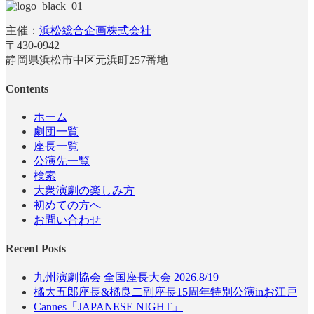
主催：
浜松総合企画株式会社
〒430-0942
静岡県浜松市中区元浜町257番地
Contents
ホーム
劇団一覧
座長一覧
公演先一覧
検索
大衆演劇の楽しみ方
初めての方へ
お問い合わせ
Recent Posts
九州演劇協会 全国座長大会 2026.8/19
橘大五郎座長&橘良二副座長15周年特別公演inお江戸
Cannes「JAPANESE NIGHT」