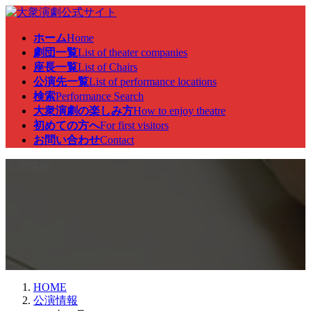
コ
ナ
ン
ビ
ホーム
Home
テ
ゲ
劇団一覧
List of theater companies
ン
ー
座長一覧
List of Chairs
ツ
シ
公演先一覧
List of performance locations
へ
ョ
検索
Performance Search
ス
ン
大衆演劇の楽しみ方
How to enjoy theatre
キ
に
初めての方へ
For first visitors
ッ
移
お問い合わせ
Contact
プ
動
公演情報
HOME
公演情報