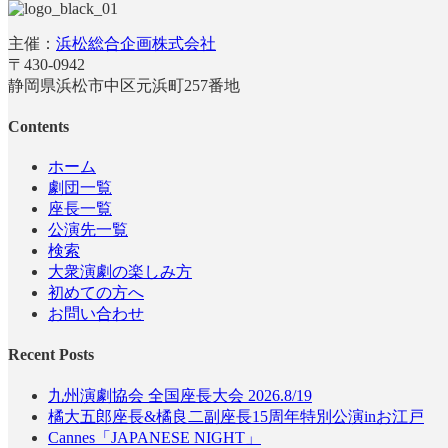
主催：
浜松総合企画株式会社
〒430-0942
静岡県浜松市中区元浜町257番地
Contents
ホーム
劇団一覧
座長一覧
公演先一覧
検索
大衆演劇の楽しみ方
初めての方へ
お問い合わせ
Recent Posts
九州演劇協会 全国座長大会 2026.8/19
橘大五郎座長&橘良二副座長15周年特別公演inお江戸
Cannes「JAPANESE NIGHT」