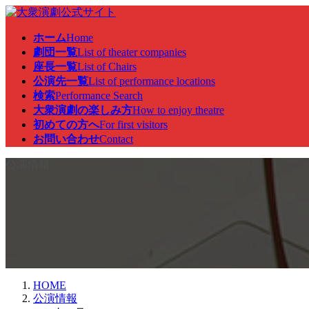
コ
ナ
ン
ビ
ホーム
Home
テ
ゲ
劇団一覧
List of theater companies
ン
ー
座長一覧
List of Chairs
ツ
シ
公演先一覧
List of performance locations
へ
ョ
検索
Performance Search
ス
ン
大衆演劇の楽しみ方
How to enjoy theatre
キ
に
初めての方へ
For first visitors
ッ
移
お問い合わせ
Contact
プ
動
公演情報
HOME
公演情報