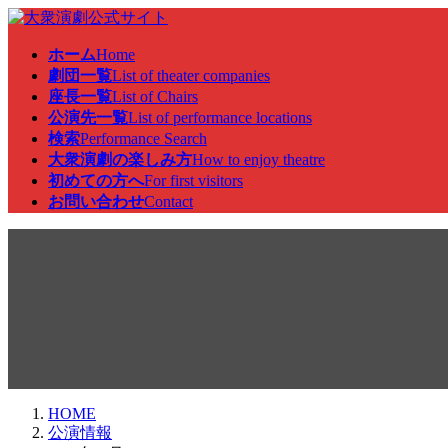
コ
ナ
ン
ビ
ホーム
Home
テ
ゲ
劇団一覧
List of theater companies
ン
ー
座長一覧
List of Chairs
ツ
シ
公演先一覧
List of performance locations
へ
ョ
検索
Performance Search
ス
ン
大衆演劇の楽しみ方
How to enjoy theatre
キ
に
初めての方へ
For first visitors
ッ
移
お問い合わせ
Contact
プ
動
公演情報
HOME
公演情報