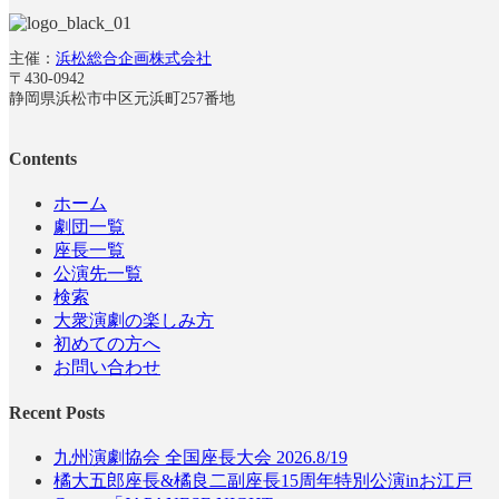
主催：
浜松総合企画株式会社
〒430-0942
静岡県浜松市中区元浜町257番地
Contents
ホーム
劇団一覧
座長一覧
公演先一覧
検索
大衆演劇の楽しみ方
初めての方へ
お問い合わせ
Recent Posts
九州演劇協会 全国座長大会 2026.8/19
橘大五郎座長&橘良二副座長15周年特別公演inお江戸