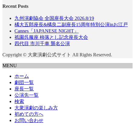
Recent Posts
九州演劇協会 全国座長大会 2026.8/19
橘大五郎座長&橘良二副座長15周年特別公演inお江戸
Cannes「JAPANESE NIGHT」
祇園呉服座 柿落とし記念座長大会
四代目 市川千車 襲名公演
Copyright © 大衆演劇公式サイト All Rights Reserved.
MENU
ホーム
劇団一覧
座長一覧
公演先一覧
検索
大衆演劇の楽しみ方
初めての方へ
お問い合わせ