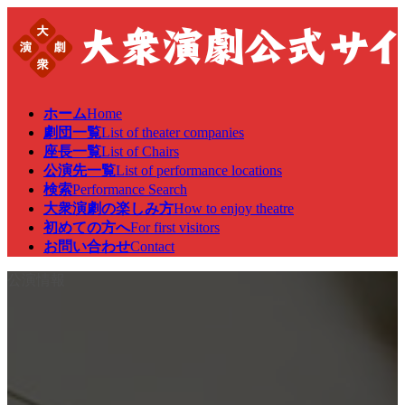
コ
ナ
ン
ビ
テ
ゲ
ン
ー
ツ
シ
へ
ョ
ホーム
Home
ス
ン
劇団一覧
List of theater companies
キ
に
座長一覧
List of Chairs
ッ
移
公演先一覧
List of performance locations
プ
動
検索
Performance Search
大衆演劇の楽しみ方
How to enjoy theatre
初めての方へ
For first visitors
お問い合わせ
Contact
公演情報