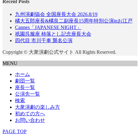
Recent Posts
九州演劇協会 全国座長大会 2026.8/19
橘大五郎座長&橘良二副座長15周年特別公演inお江戸
Cannes「JAPANESE NIGHT」
祇園呉服座 柿落とし記念座長大会
四代目 市川千車 襲名公演
Copyright © 大衆演劇公式サイト All Rights Reserved.
MENU
ホーム
劇団一覧
座長一覧
公演先一覧
検索
大衆演劇の楽しみ方
初めての方へ
お問い合わせ
PAGE TOP