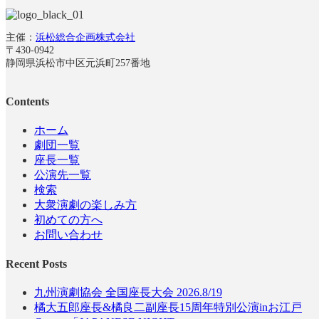
主催：
浜松総合企画株式会社
〒430-0942
静岡県浜松市中区元浜町257番地
Contents
ホーム
劇団一覧
座長一覧
公演先一覧
検索
大衆演劇の楽しみ方
初めての方へ
お問い合わせ
Recent Posts
九州演劇協会 全国座長大会 2026.8/19
橘大五郎座長&橘良二副座長15周年特別公演inお江戸