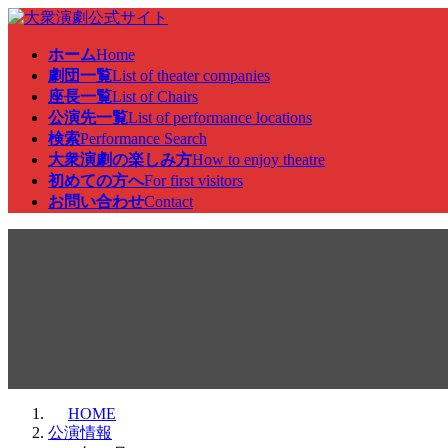
コ
ナ
ン
ビ
ホーム
Home
テ
ゲ
劇団一覧
List of theater companies
ン
ー
座長一覧
List of Chairs
ツ
シ
公演先一覧
List of performance locations
へ
ョ
検索
Performance Search
ス
ン
大衆演劇の楽しみ方
How to enjoy theatre
キ
に
初めての方へ
For first visitors
ッ
移
お問い合わせ
Contact
プ
動
公演情報
HOME
公演情報