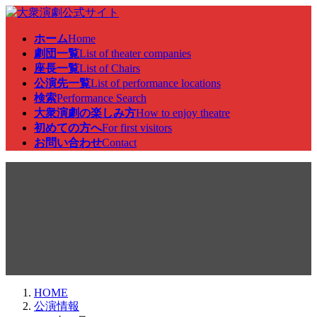
コ
ナ
ン
ビ
ホーム
Home
テ
ゲ
劇団一覧
List of theater companies
ン
ー
座長一覧
List of Chairs
ツ
シ
公演先一覧
List of performance locations
へ
ョ
検索
Performance Search
ス
ン
大衆演劇の楽しみ方
How to enjoy theatre
キ
に
初めての方へ
For first visitors
ッ
移
お問い合わせ
Contact
プ
動
公演情報
HOME
公演情報