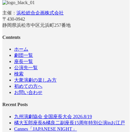
主催：
浜松総合企画株式会社
〒430-0942
静岡県浜松市中区元浜町257番地
Contents
ホーム
劇団一覧
座長一覧
公演先一覧
検索
大衆演劇の楽しみ方
初めての方へ
お問い合わせ
Recent Posts
九州演劇協会 全国座長大会 2026.8/19
橘大五郎座長&橘良二副座長15周年特別公演inお江戸
Cannes「JAPANESE NIGHT」