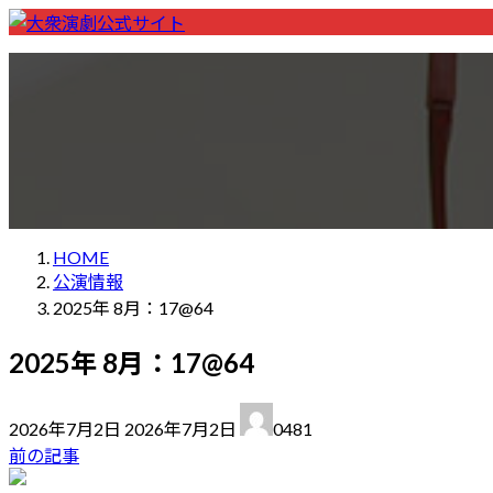
コ
ナ
ン
ビ
ホーム
Home
劇団一覧
List of theater companies
座長一覧
L
テ
ゲ
初めての方へ
For first visitors
お問い合わせ
Contact
ン
ー
ツ
シ
へ
ョ
ス
ン
キ
に
ッ
移
HOME
プ
動
公演情報
2025年 8月：17@64
2025年 8月：17@64
最
2026年7月2日
2026年7月2日
0481
終
前の記事
更