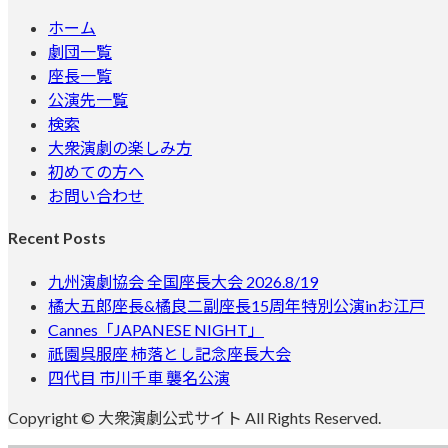
ホーム
劇団一覧
座長一覧
公演先一覧
検索
大衆演劇の楽しみ方
初めての方へ
お問い合わせ
Recent Posts
九州演劇協会 全国座長大会 2026.8/19
橘大五郎座長&橘良二副座長15周年特別公演inお江戸
Cannes「JAPANESE NIGHT」
祇園呉服座 柿落とし記念座長大会
四代目 市川千車 襲名公演
Copyright © 大衆演劇公式サイト All Rights Reserved.