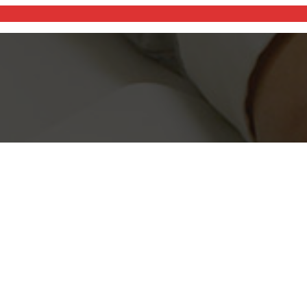
ist of Chairs
公演先一覧
List of performance locations
検索
Perfor