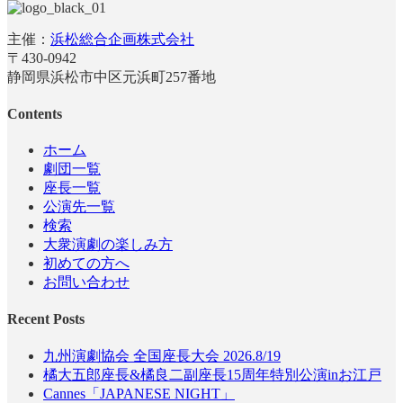
主催：
浜松総合企画株式会社
〒430-0942
静岡県浜松市中区元浜町257番地
Contents
ホーム
劇団一覧
座長一覧
公演先一覧
検索
大衆演劇の楽しみ方
初めての方へ
お問い合わせ
Recent Posts
九州演劇協会 全国座長大会 2026.8/19
橘大五郎座長&橘良二副座長15周年特別公演inお江戸
Cannes「JAPANESE NIGHT」