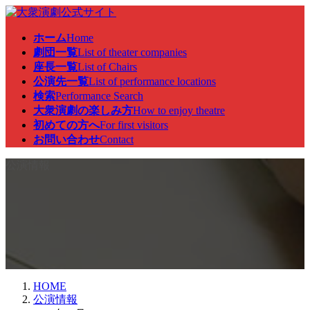
コ
ナ
ン
ビ
ホーム
Home
テ
ゲ
劇団一覧
List of theater companies
ン
ー
座長一覧
List of Chairs
ツ
シ
公演先一覧
List of performance locations
へ
ョ
検索
Performance Search
ス
ン
大衆演劇の楽しみ方
How to enjoy theatre
キ
に
初めての方へ
For first visitors
ッ
移
お問い合わせ
Contact
プ
動
公演情報
HOME
公演情報