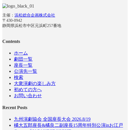
主催：
浜松総合企画株式会社
〒430-0942
静岡県浜松市中区元浜町257番地
Contents
ホーム
劇団一覧
座長一覧
公演先一覧
検索
大衆演劇の楽しみ方
初めての方へ
お問い合わせ
Recent Posts
九州演劇協会 全国座長大会 2026.8/19
橘大五郎座長&橘良二副座長15周年特別公演inお江戸