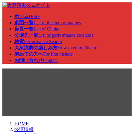
コ
ナ
ン
ビ
ホーム
Home
テ
ゲ
劇団一覧
List of theater companies
ン
ー
座長一覧
List of Chairs
ツ
シ
公演先一覧
List of performance locations
へ
ョ
検索
Performance Search
ス
ン
大衆演劇の楽しみ方
How to enjoy theatre
キ
に
初めての方へ
For first visitors
ッ
移
お問い合わせ
Contact
プ
動
公演情報
HOME
公演情報